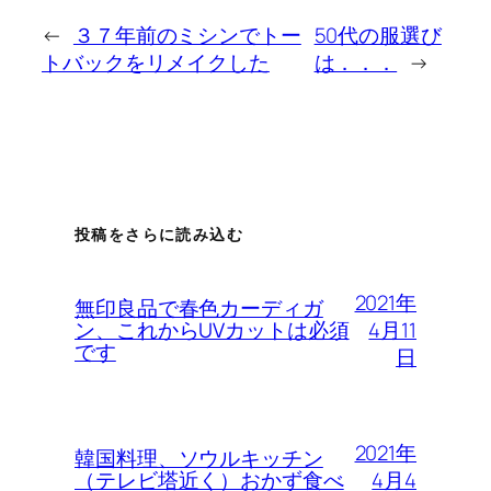
←
３７年前のミシンでトー
50代の服選び
トバックをリメイクした
は．．．
→
投稿をさらに読み込む
2021年
無印良品で春色カーディガ
4月11
ン、これからUVカットは必須
です
日
2021年
韓国料理、ソウルキッチン
4月4
（テレビ塔近く）おかず食べ