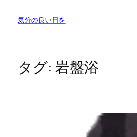
内
容
気分の良い日を
を
ス
キ
ッ
タグ:
岩盤浴
プ