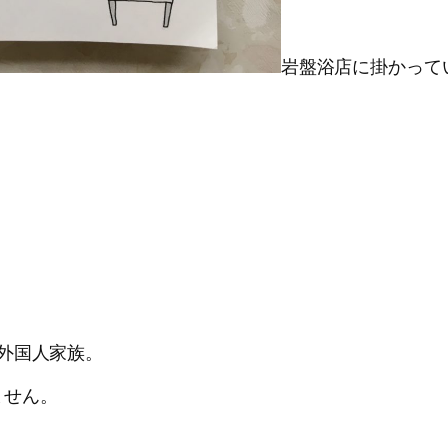
岩盤浴店に掛かって
外国人家族。
ません。