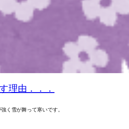
す理由．．．
が強く雪が舞って寒いです。