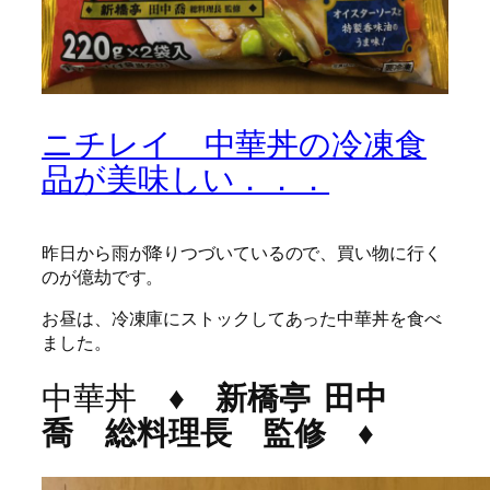
ニチレイ 中華丼の冷凍食
品が美味しい．．．
昨日から雨が降りつづいているので、買い物に行く
のが億劫です。
お昼は、冷凍庫にストックしてあった中華丼を食べ
ました。
中華丼
♦
新橋亭
田中
喬 総料理長 監修 ♦