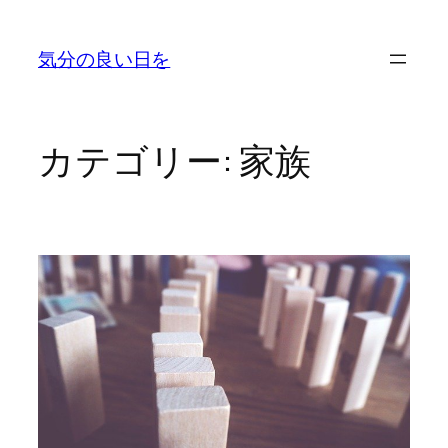
内
容
気分の良い日を
を
ス
キ
ッ
カテゴリー:
家族
プ