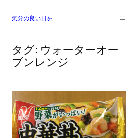
内
容
気分の良い日を
を
ス
キ
ッ
タグ:
ウォーターオー
プ
ブンレンジ