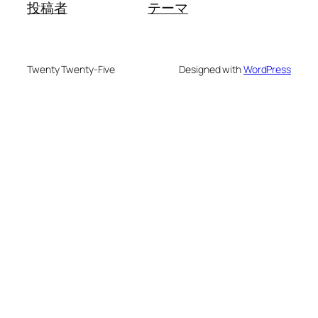
投稿者
テーマ
Twenty Twenty-Five
Designed with
WordPress