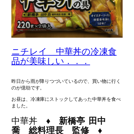
ニチレイ 中華丼の冷凍食
品が美味しい．．．
昨日から雨が降りつづいているので、買い物に行く
のが億劫です。
お昼は、冷凍庫にストックしてあった中華丼を食べ
ました。
中華丼
♦
新橋亭
田中
喬 総料理長 監修 ♦