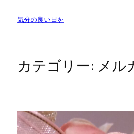
内
容
気分の良い日を
を
ス
キ
ッ
カテゴリー:
メル
プ